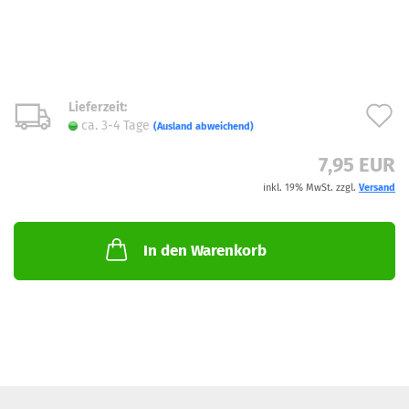
Lieferzeit:
A
ca. 3-4 Tage
(Ausland abweichend)
d
7,95 EUR
M
inkl. 19% MwSt. zzgl.
Versand
In den Warenkorb