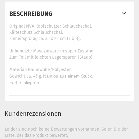
BESCHREIBUNG
Original NVA Kopfschützer Schlauchschal.
Kälteschutz Schlauchschal.
Einheitsgröße, ca. 35 x 22 cm (L x B).
Unbenutzte Magazinware in super Zustand.
Zum Teil mit leichten Lagerspuren (Staub).
Material: Baumwolle/Polyester.
Gewicht ca. 45 g.
Nahtlos aus einem Stück.
Farbe: olivgrün.
Kundenrezensionen
Leider sind noch keine Bewertungen vorhanden. Seien Sie der
Erste, der das Produkt bewertet.