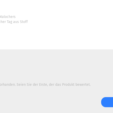
 Malochers
her Tag aus Stoff
rhanden. Seien Sie der Erste, der das Produkt bewertet.