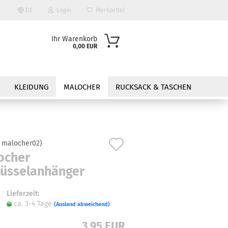
DE
Login
Merkzettel
Ihr Warenkorb
0,00 EUR
KLEIDUNG
MALOCHER
RUCKSACK & TASCHEN
Auf
:
malocher02
)
ocher
den
lüsselanhänger
?
Merkzettel
Lieferzeit:
ca. 3-4 Tage
(Ausland abweichend)
3,95 EUR