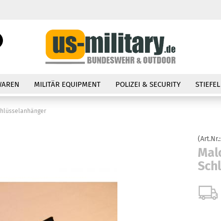
Sprache auswählen
Suche...
E-Mail
Lieferland
WAREN
MILITÄR EQUIPMENT
POLIZEI & SECURITY
STIEFEL
Passwort
chlüsselanhänger
(Art.Nr.
Konto erstellen
Mal
Sch
Passwort vergessen