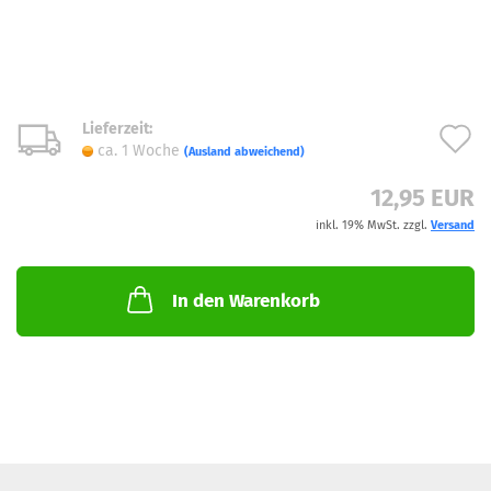
Lieferzeit:
A
ca. 1 Woche
(Ausland abweichend)
d
12,95 EUR
M
inkl. 19% MwSt. zzgl.
Versand
In den Warenkorb